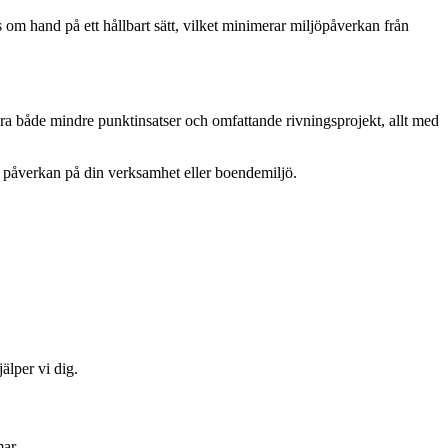
as om hand på ett hållbart sätt, vilket minimerar miljöpåverkan från
öra både mindre punktinsatser och omfattande rivningsprojekt, allt med
l påverkan på din verksamhet eller boendemiljö.
älper vi dig.
mar.