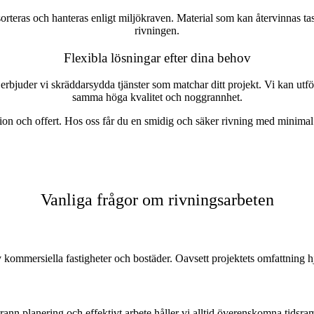
al sorteras och hanteras enligt miljökraven. Material som kan återvinnas t
rivningen.
Flexibla lösningar efter dina behov
 erbjuder vi skräddarsydda tjänster som matchar ditt projekt. Vi kan utf
samma höga kvalitet och noggrannhet.
tion och offert. Hos oss får du en smidig och säker rivning med minima
Vanliga frågor om rivningsarbeten
 kommersiella fastigheter och bostäder. Oavsett projektets omfattning hj
ann planering och effektivt arbete håller vi alltid överenskomna tidsra